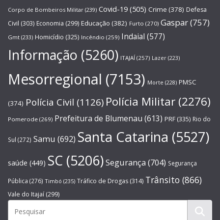
Covid-19
(505)
Crime
(378)
Defesa
Corpo de Bombeiros Militar
(239)
Gaspar
(757)
Educação
(382)
Civil
(303)
Economia
(299)
Furto
(270)
Indaial
(577)
Homicídio
(325)
Gmt
(233)
Incêndio
(259)
Informação
(5260)
ITAJAÍ
(257)
Lazer
(223)
Mesorregional
(7153)
PMSC
Morte
(228)
Polícia Militar
(2276)
Polícia Civil
(1126)
(374)
Prefeitura de Blumenau
(613)
PRF
(335)
Rio do
Pomerode
(269)
Santa Catarina
(5527)
Samu
(692)
Sul
(272)
SC
(5206)
Segurança
(704)
saúde
(449)
Segurança
Trânsito
(866)
Pública
(276)
Tráfico de Drogas
(314)
Timbó
(235)
Vale do Itajaí
(299)