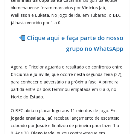
semifinais da Copa Santa Catarina
. Os gols da equipe
blumenauense foram marcados por
Vinicius Jaú
,
Wellisson
e
Luketa
. No jogo de ida, em Tubarão, o BEC
já havia vencido por 1 a 0.
Clique aqui e faça parte do nosso
grupo no WhatsApp
Agora, o Tricolor aguarda o resultado do confronto entre
Criciúma e Joinville
, que ocorre nesta segunda-feira (27),
para conhecer o adversário na próxima fase. A primeira
partida entre os dois terminou empatada em 0 a 0, no
Norte do Estado.
O BEC abriu o placar logo aos 11 minutos de jogo. Em
jogada ensaiada
,
Jaú
recebeu lançamento de escanteio
cobrado por
Josué
e finalizou de primeira para fazer 1 a
0. Aos 30,
Diego Jardel
puxou contra-ataque em