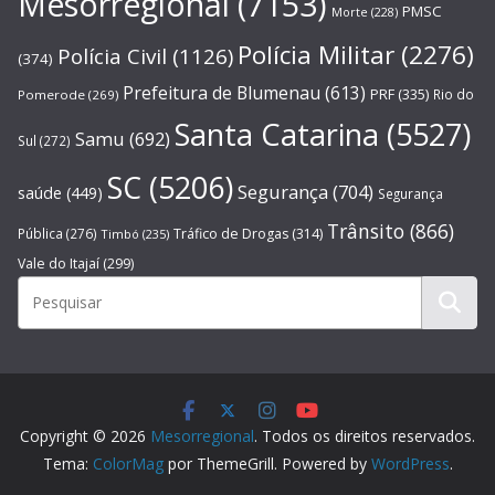
Mesorregional
(7153)
PMSC
Morte
(228)
Polícia Militar
(2276)
Polícia Civil
(1126)
(374)
Prefeitura de Blumenau
(613)
PRF
(335)
Rio do
Pomerode
(269)
Santa Catarina
(5527)
Samu
(692)
Sul
(272)
SC
(5206)
Segurança
(704)
saúde
(449)
Segurança
Trânsito
(866)
Pública
(276)
Tráfico de Drogas
(314)
Timbó
(235)
Vale do Itajaí
(299)
Copyright © 2026
Mesorregional
. Todos os direitos reservados.
Tema:
ColorMag
por ThemeGrill. Powered by
WordPress
.