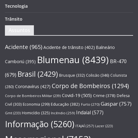
Tecnologia
Trânsito
Assuntos
Acidente
(965)
Acidente de trânsito
(402)
Balneário
Blumenau
(8439)
BR-470
Camboriú
(395)
Brasil
(2429)
(679)
Brusque
(332)
Colisão
(346)
Colunista
Corpo de Bombeiros
(1294)
Coronavírus
(427)
(280)
Covid-19
(505)
Crime
(378)
Defesa
Corpo de Bombeiros Militar
(239)
Gaspar
(757)
Educação
(382)
Civil
(303)
Economia
(299)
Furto
(270)
Indaial
(577)
Homicídio
(325)
Gmt
(233)
Incêndio
(259)
Informação
(5260)
ITAJAÍ
(257)
Lazer
(223)