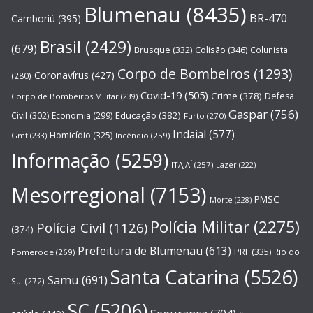
Blumenau
(8435)
BR-470
Camboriú
(395)
Brasil
(2429)
(679)
Brusque
(332)
Colisão
(346)
Colunista
Corpo de Bombeiros
(1293)
Coronavírus
(427)
(280)
Covid-19
(505)
Crime
(378)
Defesa
Corpo de Bombeiros Militar
(239)
Gaspar
(756)
Educação
(382)
Civil
(302)
Economia
(299)
Furto
(270)
Indaial
(577)
Homicídio
(325)
Gmt
(233)
Incêndio
(259)
Informação
(5259)
ITAJAÍ
(257)
Lazer
(222)
Mesorregional
(7153)
PMSC
Morte
(228)
Polícia Militar
(2275)
Polícia Civil
(1126)
(374)
Prefeitura de Blumenau
(613)
PRF
(335)
Rio do
Pomerode
(269)
Santa Catarina
(5526)
Samu
(691)
Sul
(272)
SC
(5206)