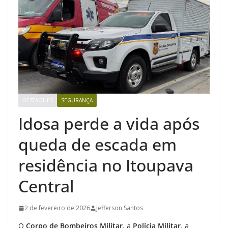
DESTAQUES
SEGURANÇA
Idosa perde a vida após
queda de escada em
residência no Itoupava
Central
2 de fevereiro de 2026
Jefferson Santos
O
Corpo de Bombeiros Militar
, a
Polícia Militar
, a