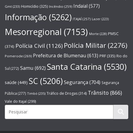
Indaial
(577)
Homicídio
(325)
Gmt
(233)
Incêndio
(259)
Informação
(5262)
ITAJAÍ
(257)
Lazer
(223)
Mesorregional
(7153)
PMSC
Morte
(228)
Polícia Militar
(2276)
Polícia Civil
(1126)
(374)
Prefeitura de Blumenau
(613)
PRF
(335)
Rio do
Pomerode
(269)
Santa Catarina
(5530)
Samu
(692)
Sul
(272)
SC
(5206)
Segurança
(704)
saúde
(449)
Segurança
Trânsito
(866)
Pública
(277)
Tráfico de Drogas
(314)
Timbó
(235)
Vale do Itajaí
(299)